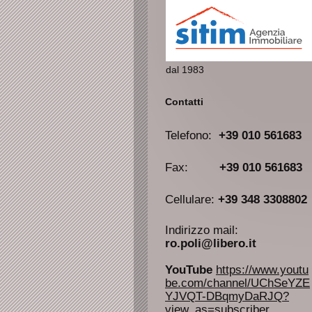
dal 1983
Contatti
Telefono
:
+39 010 561683
Fax:
+39 010 561683
Cellulare:
+39 348 3308802
Indirizzo mail:
ro.poli@libero.it
YouTube
https://www.youtu
be.com/channel/UChSeYZE
YJVQT-DBqmyDaRJQ?
view_as=subscriber