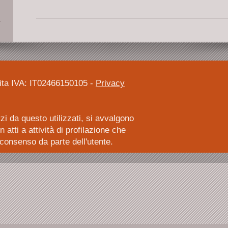
tita IVA: IT02466150105 -
Privacy
rzi da questo utilizzati, si avvalgono
atti a attività di profilazione che
consenso da parte dell'utente.