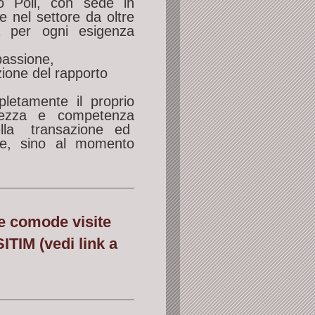
 Poli, con sede in
 nel settore da oltre
a per ogni esigenza
passione,
zione del rapporto
letamente il proprio
atezza e competenza
ella transazione ed
e, sino al momento
re comode visite
ITIM (vedi link a